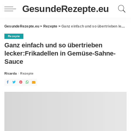
GesundeRezepte.eu
GesundeRezepte.eu
>
Rezepte
>
Ganz einfach und so übertrieben lecker:Frikadellen in Gemüse-Sahne-Sauce
Rezepte
Ganz einfach und so übertrieben
lecker:Frikadellen in Gemüse-Sahne-
Sauce
Ricarda
Rezepte
Posted
by