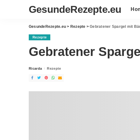
GesundeRezepte.eu
Ho
GesundeRezepte.eu
>
Rezepte
>
Gebratener Spargel mit Bä
Rezepte
Gebratener Sparge
Ricarda
Rezepte
Posted
by