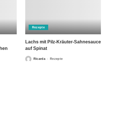
Rezepte
Lachs mit Pilz-Kräuter-Sahnesauce
chen
auf Spinat
Ricarda
Rezepte
Posted
by
rch einen Arzt ersetzen kann. Unsere Texte dienen nur zu
klärung