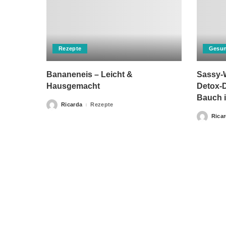
Rezepte
Gesun
Bananeneis – Leicht &
Sassy-W
Hausgemacht
Detox-D
Bauch i
Ricarda
Rezepte
Posted
by
Rica
Posted
by
Bitte beachten Sie, dass „Gesunderezepte.eu“ keine Ther
Home