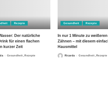
dheit
Rezepte
Gesundheit
Rezepte
asser: Der natürliche
In nur 1 Minute zu weißeren
rink für einen flachen
Zähnen – mit diesem einfa
n kurzer Zeit
Hausmittel
rda
Gesundheit
Rezepte
Ricarda
Gesundheit
Rezepte
Posted
by
apie-Verordnungen erteilt, sowie niemals fachlichen Rat du
Ihrer Information.
Impressum
Privacy Policy
kontakt
Datenschutzer