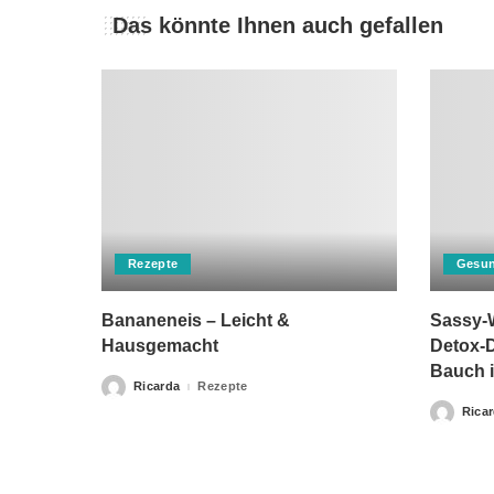
Das könnte Ihnen auch gefallen
Rezepte
Gesun
Bananeneis – Leicht &
Sassy-W
Hausgemacht
Detox-D
Bauch i
Ricarda
Rezepte
Posted
by
Rica
Posted
by