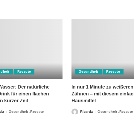
dheit
Rezepte
Gesundheit
Rezepte
asser: Der natürliche
In nur 1 Minute zu weißeren
rink für einen flachen
Zähnen – mit diesem einfa
n kurzer Zeit
Hausmittel
rda
Gesundheit
Rezepte
Ricarda
Gesundheit
Rezepte
Posted
by