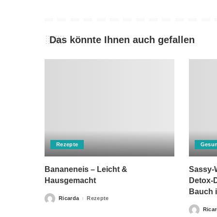
Das könnte Ihnen auch gefallen
Rezepte
Gesun
Bananeneis – Leicht &
Sassy-W
Hausgemacht
Detox-D
Bauch i
Ricarda
Rezepte
Posted
by
Rica
Posted
by