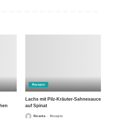
Rezepte
Lachs mit Pilz-Kräuter-Sahnesauce
chen
auf Spinat
Ricarda
Rezepte
Posted
by