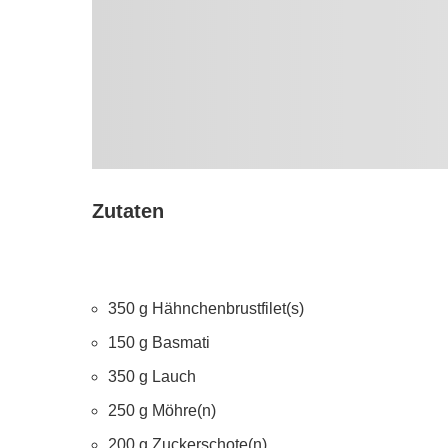
Zutaten
350 g Hähnchenbrustfilet(s)
150 g Basmati
350 g Lauch
250 g Möhre(n)
200 g Zuckerschote(n)