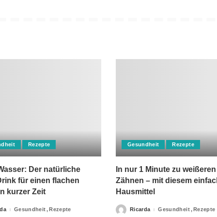
dheit
Rezepte
Gesundheit
Rezepte
asser: Der natürliche
In nur 1 Minute zu weißeren
rink für einen flachen
Zähnen – mit diesem einfa
n kurzer Zeit
Hausmittel
rda
Gesundheit
Rezepte
Ricarda
Gesundheit
Rezepte
Posted
by