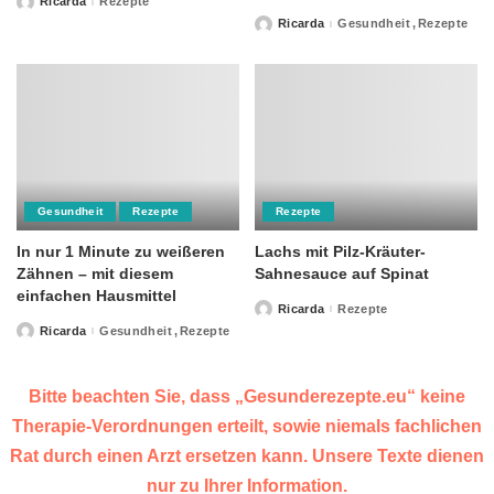
Ricarda
Rezepte
Posted
by
Ricarda
Gesundheit
Rezepte
Posted
by
Gesundheit
Rezepte
Rezepte
In nur 1 Minute zu weißeren
Lachs mit Pilz-Kräuter-
Zähnen – mit diesem
Sahnesauce auf Spinat
einfachen Hausmittel
Ricarda
Rezepte
Posted
by
Ricarda
Gesundheit
Rezepte
Posted
by
Bitte beachten Sie, dass „Gesunderezepte.eu“ keine
Therapie-Verordnungen erteilt, sowie niemals fachlichen
Rat durch einen Arzt ersetzen kann. Unsere Texte dienen
nur zu Ihrer Information.