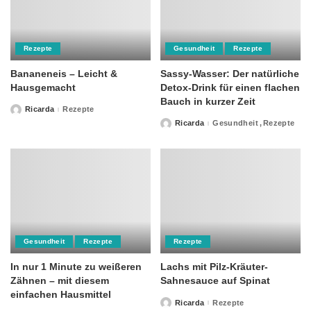
Rezepte
Gesundheit
Rezepte
Bananeneis – Leicht &
Sassy-Wasser: Der natürliche
Hausgemacht
Detox-Drink für einen flachen
Bauch in kurzer Zeit
Ricarda
Rezepte
Posted
by
Ricarda
Gesundheit
Rezepte
Posted
by
Gesundheit
Rezepte
Rezepte
In nur 1 Minute zu weißeren
Lachs mit Pilz-Kräuter-
Zähnen – mit diesem
Sahnesauce auf Spinat
einfachen Hausmittel
Ricarda
Rezepte
Posted