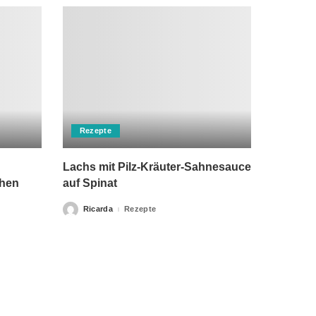
Rezepte
Lachs mit Pilz-Kräuter-Sahnesauce
chen
auf Spinat
Ricarda
Rezepte
Posted
by
rch einen Arzt ersetzen kann. Unsere Texte dienen nur zu