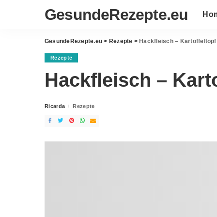
GesundeRezepte.eu
Ho
GesundeRezepte.eu
>
Rezepte
>
Hackfleisch – Kartoffeltopf
Rezepte
Hackfleisch – Karto
Ricarda
Rezepte
Posted
by