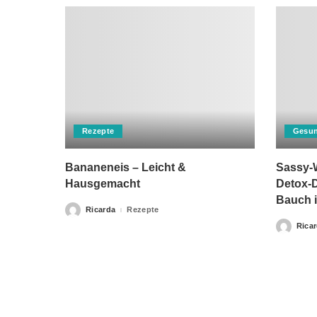
Rezepte
Gesun
Bananeneis – Leicht &
Sassy-W
Hausgemacht
Detox-D
Bauch i
Ricarda
Rezepte
Posted
by
Rica
Posted
by
Bitte beachten Sie, dass „Gesunderezepte.eu“ keine Ther