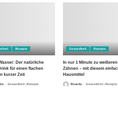
dheit
Rezepte
Gesundheit
Rezepte
asser: Der natürliche
In nur 1 Minute zu weißeren
rink für einen flachen
Zähnen – mit diesem einfa
n kurzer Zeit
Hausmittel
rda
Gesundheit
Rezepte
Ricarda
Gesundheit
Rezepte
Posted
by
apie-Verordnungen erteilt, sowie niemals fachlichen Rat du
Ihrer Information.