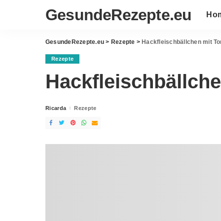
GesundeRezepte.eu
Ho
GesundeRezepte.eu
>
Rezepte
>
Hackfleischbällchen mit 
Rezepte
Hackfleischbällch
Ricarda
Rezepte
Posted
by