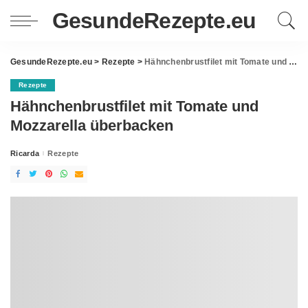
GesundeRezepte.eu
GesundeRezepte.eu
>
Rezepte
>
Hähnchenbrustfilet mit Tomate und Mozzarella überbacken
Rezepte
Hähnchenbrustfilet mit Tomate und
Mozzarella überbacken
Ricarda
Rezepte
Posted
by