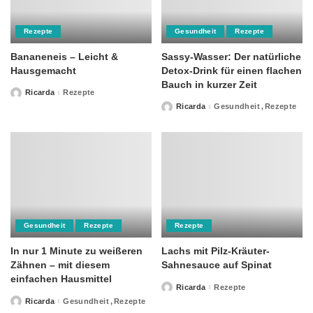
Rezepte
Gesundheit
Rezepte
Bananeneis – Leicht &
Sassy-Wasser: Der natürliche
Hausgemacht
Detox-Drink für einen flachen
Bauch in kurzer Zeit
Ricarda
Rezepte
Posted
by
Ricarda
Gesundheit
Rezepte
Posted
by
Gesundheit
Rezepte
Rezepte
In nur 1 Minute zu weißeren
Lachs mit Pilz-Kräuter-
Zähnen – mit diesem
Sahnesauce auf Spinat
einfachen Hausmittel
Ricarda
Rezepte
Posted
by
Ricarda
Gesundheit
Rezepte
Posted
by