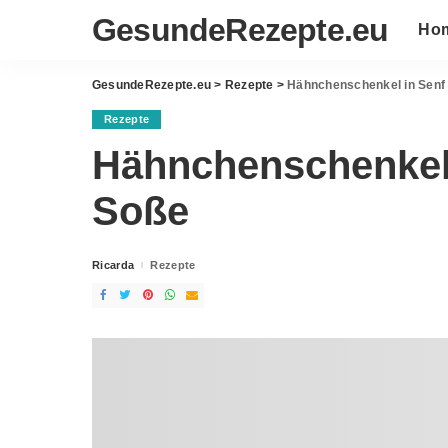
GesundeRezepte.eu
Ho
GesundeRezepte.eu
>
Rezepte
>
Hähnchenschenkel in Senf
Rezepte
Hähnchenschenkel 
Soße
Ricarda
Rezepte
Posted
by