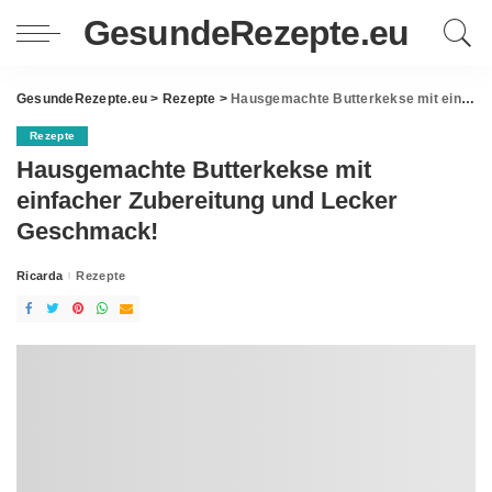
GesundeRezepte.eu
GesundeRezepte.eu
>
Rezepte
>
Hausgemachte Butterkekse mit einfacher Zubereitung und Lecker Geschmack!
Rezepte
Hausgemachte Butterkekse mit
einfacher Zubereitung und Lecker
Geschmack!
Ricarda
Rezepte
Posted
by