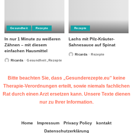
Gesundheit
Rezepte
Rezepte
In nur 1 Minute zu weißeren
Lachs mit Pilz-Kräuter-
Zähnen – mit diesem
Sahnesauce auf Spinat
einfachen Hausmittel
Ricarda
Rezepte
Posted
by
Ricarda
Gesundheit
Rezepte
Posted
by
Bitte beachten Sie, dass „Gesunderezepte.eu“ keine
Therapie-Verordnungen erteilt, sowie niemals fachlichen
Rat durch einen Arzt ersetzen kann. Unsere Texte dienen
nur zu Ihrer Information.
Home
Impressum
Privacy Policy
kontakt
Datenschutzerklärung