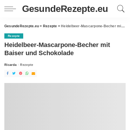
GesundeRezepte.eu
GesundeRezepte.eu
>
Rezepte
>
Heidelbeer-Mascarpone-Becher mit Baiser und Schokolade
Rezepte
Heidelbeer-Mascarpone-Becher mit
Baiser und Schokolade
Ricarda
Rezepte
Posted
by