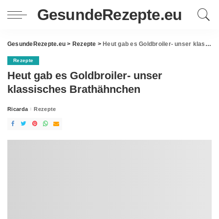
GesundeRezepte.eu
GesundeRezepte.eu
>
Rezepte
>
Heut gab es Goldbroiler- unser klassisches Brathähnchen
Rezepte
Heut gab es Goldbroiler- unser
klassisches Brathähnchen
Ricarda
Rezepte
Posted
by