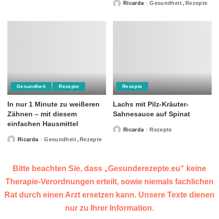
by
Ricarda
Gesundheit
Rezepte
Posted
by
Gesundheit
Rezepte
Rezepte
In nur 1 Minute zu weißeren
Lachs mit Pilz-Kräuter-
Zähnen – mit diesem
Sahnesauce auf Spinat
einfachen Hausmittel
Ricarda
Rezepte
Posted
by
Ricarda
Gesundheit
Rezepte
Posted
by
Bitte beachten Sie, dass „Gesunderezepte.eu“ keine
Therapie-Verordnungen erteilt, sowie niemals fachlichen
Rat durch einen Arzt ersetzen kann. Unsere Texte dienen
nur zu Ihrer Information.