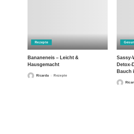
Rezepte
Gesun
Bananeneis – Leicht &
Sassy-W
Hausgemacht
Detox-D
Bauch i
Ricarda
Rezepte
Posted
by
Rica
Posted
by
Bitte beachten Sie, dass „Gesunderezepte.eu“ keine Ther