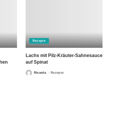
Rezepte
Lachs mit Pilz-Kräuter-Sahnesauce
chen
auf Spinat
Ricarda
Rezepte
Posted
by
rch einen Arzt ersetzen kann. Unsere Texte dienen nur zu