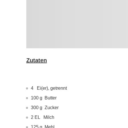
Zutaten
4 Ei(er), getrennt
100 g Butter
300 g Zucker
2 EL Milch
125 g Mehl