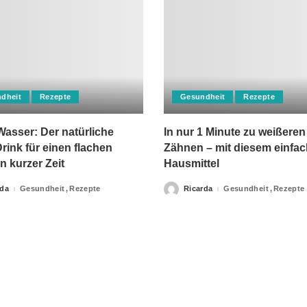
dheit
Rezepte
Gesundheit
Rezepte
asser: Der natürliche
In nur 1 Minute zu weißeren
rink für einen flachen
Zähnen – mit diesem einfa
n kurzer Zeit
Hausmittel
rda
Gesundheit
Rezepte
Ricarda
Gesundheit
Rezepte
Posted
by
apie-Verordnungen erteilt, sowie niemals fachlichen Rat du
Ihrer Information.