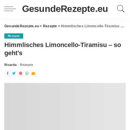
GesundeRezepte.eu
GesundeRezepte.eu
>
Rezepte
>
Himmlisches Limoncello-Tiramisu – so geht’s
Rezepte
Himmlisches Limoncello-Tiramisu – so
geht’s
Ricarda
Rezepte
Posted
by