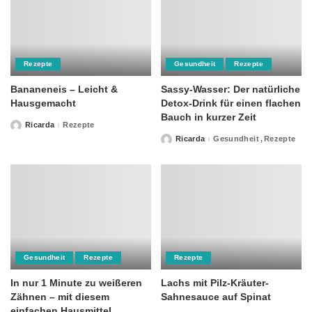
Rezepte
Gesundheit
Rezepte
Bananeneis – Leicht &
Sassy-Wasser: Der natürliche
Hausgemacht
Detox-Drink für einen flachen
Bauch in kurzer Zeit
Ricarda
Rezepte
Posted
by
Ricarda
Gesundheit
Rezepte
Posted
by
Gesundheit
Rezepte
Rezepte
In nur 1 Minute zu weißeren
Lachs mit Pilz-Kräuter-
Zähnen – mit diesem
Sahnesauce auf Spinat
einfachen Hausmittel