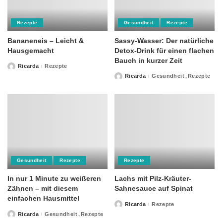
Rezepte
Gesundheit
Rezepte
Bananeneis – Leicht &
Sassy-Wasser: Der natürliche
Hausgemacht
Detox-Drink für einen flachen
Bauch in kurzer Zeit
Ricarda
Rezepte
Posted
by
Ricarda
Gesundheit
Rezepte
Posted
by
Gesundheit
Rezepte
Rezepte
In nur 1 Minute zu weißeren
Lachs mit Pilz-Kräuter-
Zähnen – mit diesem
Sahnesauce auf Spinat
einfachen Hausmittel
Ricarda
Rezepte
Posted
by
Ricarda
Gesundheit
Rezepte
Posted
by