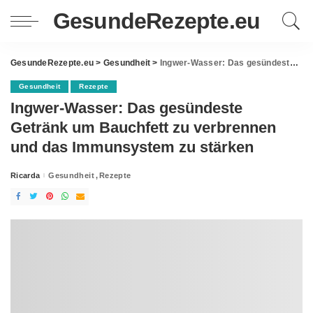
GesundeRezepte.eu
GesundeRezepte.eu
>
Gesundheit
>
Ingwer-Wasser: Das gesündeste Getränk um Bauchfett zu verbrennen und das Immunsystem zu stärken
Gesundheit
Rezepte
Ingwer-Wasser: Das gesündeste
Getränk um Bauchfett zu verbrennen
und das Immunsystem zu stärken
Ricarda
Gesundheit
Rezepte
Posted
by