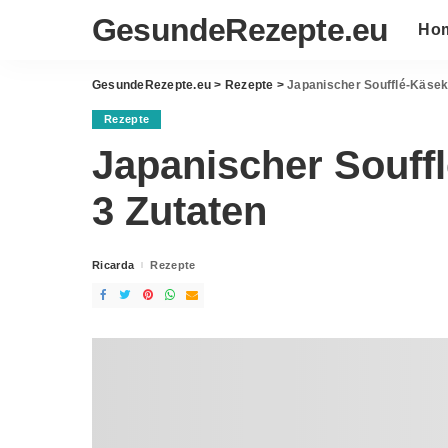
GesundeRezepte.eu
Ho
GesundeRezepte.eu
>
Rezepte
>
Japanischer Soufflé-Käsek
Rezepte
Japanischer Souff
3 Zutaten
Ricarda
Rezepte
Posted
by