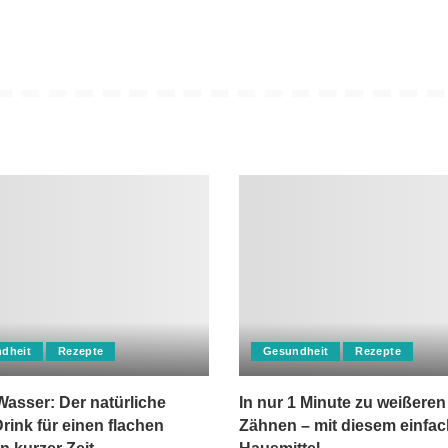
dheit
Rezepte
Gesundheit
Rezepte
asser: Der natürliche
In nur 1 Minute zu weißeren
rink für einen flachen
Zähnen – mit diesem einfa