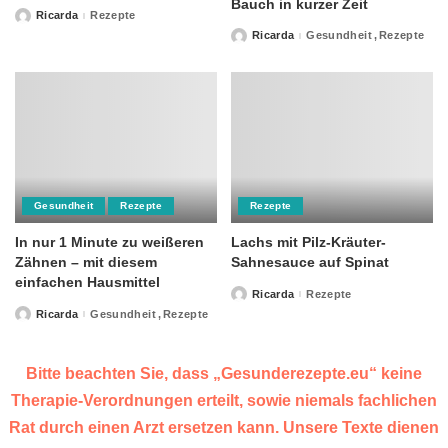
Bauch in kurzer Zeit
Ricarda
Rezepte
Posted
by
Ricarda
Gesundheit
Rezepte
Posted
by
Gesundheit
Rezepte
Rezepte
In nur 1 Minute zu weißeren
Lachs mit Pilz-Kräuter-
Zähnen – mit diesem
Sahnesauce auf Spinat
einfachen Hausmittel
Ricarda
Rezepte
Posted
by
Ricarda
Gesundheit
Rezepte
Posted
by
Bitte beachten Sie, dass „Gesunderezepte.eu“ keine
Therapie-Verordnungen erteilt, sowie niemals fachlichen
Rat durch einen Arzt ersetzen kann. Unsere Texte dienen