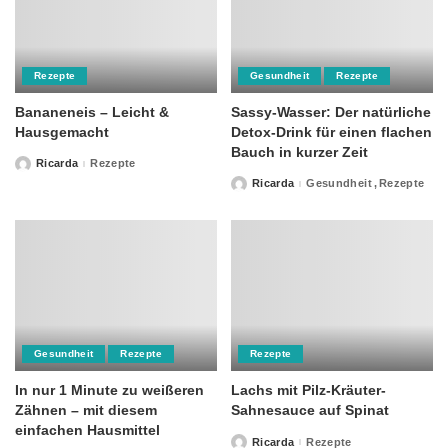
Rezepte
Gesundheit
Rezepte
Bananeneis – Leicht &
Sassy-Wasser: Der natürliche
Hausgemacht
Detox-Drink für einen flachen
Bauch in kurzer Zeit
Ricarda
Rezepte
Posted
by
Ricarda
Gesundheit
Rezepte
Posted
by
Gesundheit
Rezepte
Rezepte
In nur 1 Minute zu weißeren
Lachs mit Pilz-Kräuter-
Zähnen – mit diesem
Sahnesauce auf Spinat
einfachen Hausmittel
Ricarda
Rezepte
Posted