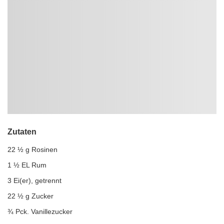
Zutaten
22 ½ g Rosinen
1 ½ EL Rum
3 Ei(er), getrennt
22 ½ g Zucker
¾ Pck. Vanillezucker