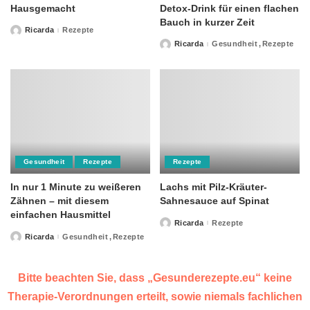
Hausgemacht
Detox-Drink für einen flachen
Bauch in kurzer Zeit
Ricarda
Rezepte
Posted
by
Ricarda
Gesundheit
Rezepte
Posted
by
Gesundheit
Rezepte
Rezepte
In nur 1 Minute zu weißeren
Lachs mit Pilz-Kräuter-
Zähnen – mit diesem
Sahnesauce auf Spinat
einfachen Hausmittel
Ricarda
Rezepte
Posted
by
Ricarda
Gesundheit
Rezepte
Posted
by
Bitte beachten Sie, dass „Gesunderezepte.eu“ keine
Therapie-Verordnungen erteilt, sowie niemals fachlichen