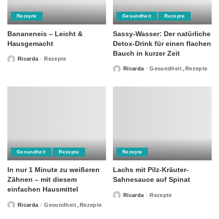
Rezepte
Gesundheit
Rezepte
Bananeneis – Leicht &
Sassy-Wasser: Der natürliche
Hausgemacht
Detox-Drink für einen flachen
Bauch in kurzer Zeit
Ricarda
Rezepte
Posted
by
Ricarda
Gesundheit
Rezepte
Posted
by
Gesundheit
Rezepte
Rezepte
In nur 1 Minute zu weißeren
Lachs mit Pilz-Kräuter-
Zähnen – mit diesem
Sahnesauce auf Spinat
einfachen Hausmittel
Ricarda
Rezepte
Posted
by
Ricarda
Gesundheit
Rezepte
Posted
by