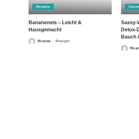
Rezepte
Gesun
Bananeneis – Leicht &
Sassy-W
Hausgemacht
Detox-D
Bauch i
Ricarda
Rezepte
Posted
by
Rica
Posted
by
Bitte beachten Sie, dass „Gesunderezepte.eu“ keine Ther
Home