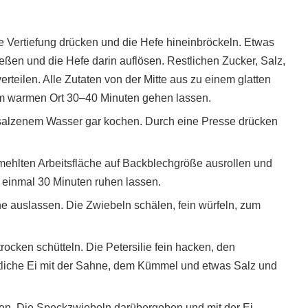
ne Vertiefung drücken und die Hefe hineinbröckeln. Etwas
ießen und die Hefe darin auflösen. Restlichen Zucker, Salz,
rteilen. Alle Zutaten von der Mitte aus zu einem glatten
em warmen Ort 30–40 Minuten gehen lassen.
gesalzenem Wasser gar kochen. Durch eine Presse drücken
mehlten Arbeitsfläche auf Backblechgröße ausrollen und
h einmal 30 Minuten ruhen lassen.
e auslassen. Die Zwiebeln schälen, fein würfeln, zum
rocken schütteln. Die Petersilie fein hacken, den
stliche Ei mit der Sahne, dem Kümmel und etwas Salz und
len. Die Speckzwiebeln darübergeben und mit der Ei-