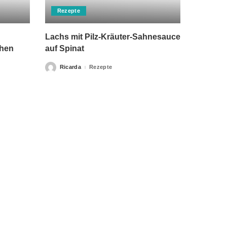
Rezepte
Lachs mit Pilz-Kräuter-Sahnesauce
chen
auf Spinat
Ricarda
Rezepte
Posted
by
rch einen Arzt ersetzen kann. Unsere Texte dienen nur zu
klärung