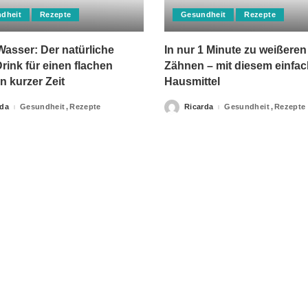
dheit
Rezepte
Gesundheit
Rezepte
asser: Der natürliche
In nur 1 Minute zu weißeren
rink für einen flachen
Zähnen – mit diesem einfa
n kurzer Zeit
Hausmittel
rda
Gesundheit
Rezepte
Ricarda
Gesundheit
Rezepte
Posted
by
apie-Verordnungen erteilt, sowie niemals fachlichen Rat du
Ihrer Information.
Impressum
Privacy Policy
kontakt
Datenschutzer
GesundeRezepte.eu © 2017 - 2024