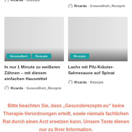
Ricarda
Rezepte
Posted
by
Ricarda
Gesundheit
Rezepte
Posted
by
Gesundheit
Rezepte
Rezepte
In nur 1 Minute zu weißeren
Lachs mit Pilz-Kräuter-
Zähnen – mit diesem
Sahnesauce auf Spinat
einfachen Hausmittel
Ricarda
Rezepte
Posted
by
Ricarda
Gesundheit
Rezepte
Posted
by
Bitte beachten Sie, dass „Gesunderezepte.eu“ keine
Therapie-Verordnungen erteilt, sowie niemals fachlichen
Rat durch einen Arzt ersetzen kann. Unsere Texte dienen
nur zu Ihrer Information.