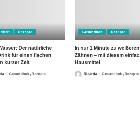
dheit
Rezepte
Gesundheit
Rezepte
asser: Der natürliche
In nur 1 Minute zu weißeren
rink für einen flachen
Zähnen – mit diesem einfa
n kurzer Zeit
Hausmittel
rda
Gesundheit
Rezepte
Ricarda
Gesundheit
Rezepte
Posted
by
apie-Verordnungen erteilt, sowie niemals fachlichen Rat du
Ihrer Information.
Impressum
Privacy Policy
kontakt
Datenschutzer