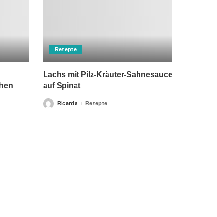
Rezepte
Lachs mit Pilz-Kräuter-Sahnesauce
chen
auf Spinat
Ricarda
Rezepte
Posted
by
rch einen Arzt ersetzen kann. Unsere Texte dienen nur zu
klärung