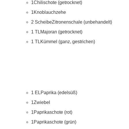
1
Chilischote (getrocknet)
1
Knoblauchzehe
2
Scheibe
Zitronenschale (unbehandelt)
1
TL
Majoran (getrocknet)
1
TL
Kümmel (ganz, gestrichen)
1
EL
Paprika (edelsüß)
1
Zwiebel
1
Paprikaschote (rot)
1
Paprikaschote (grün)