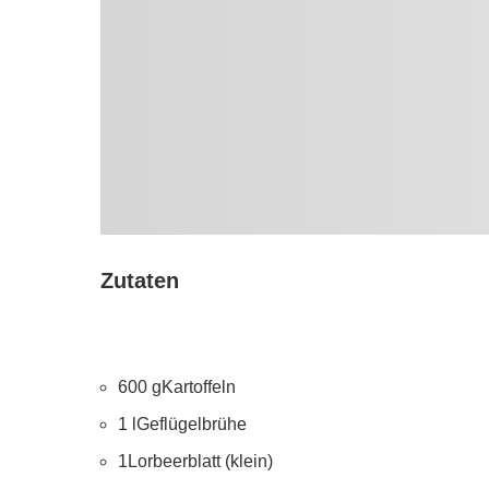
Zutaten
600
g
Kartoffeln
1
l
Geflügelbrühe
1
Lorbeerblatt (klein)