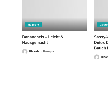
Rezepte
Gesun
Bananeneis – Leicht &
Sassy-W
Hausgemacht
Detox-D
Bauch i
Ricarda
Rezepte
Posted
by
Rica
Posted
by
Bitte beachten Sie, dass „Gesunderezepte.eu“ keine Ther
Home