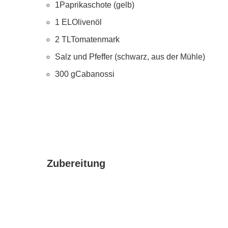
1
Paprikaschote (gelb)
1
EL
Olivenöl
2
TL
Tomatenmark
Salz und Pfeffer (schwarz, aus der Mühle)
300
g
Cabanossi
Zubereitung