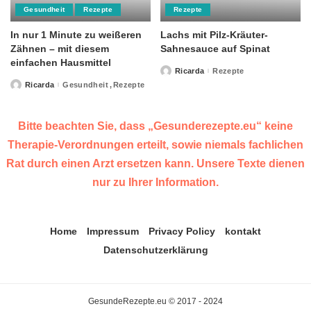
Gesundheit
Rezepte
Rezepte
In nur 1 Minute zu weißeren
Lachs mit Pilz-Kräuter-
Zähnen – mit diesem
Sahnesauce auf Spinat
einfachen Hausmittel
Ricarda
Rezepte
Posted
by
Ricarda
Gesundheit
Rezepte
Posted
by
Bitte beachten Sie, dass „Gesunderezepte.eu“ keine
Therapie-Verordnungen erteilt, sowie niemals fachlichen
Rat durch einen Arzt ersetzen kann. Unsere Texte dienen
nur zu Ihrer Information.
Home
Impressum
Privacy Policy
kontakt
Datenschutzerklärung
GesundeRezepte.eu © 2017 - 2024