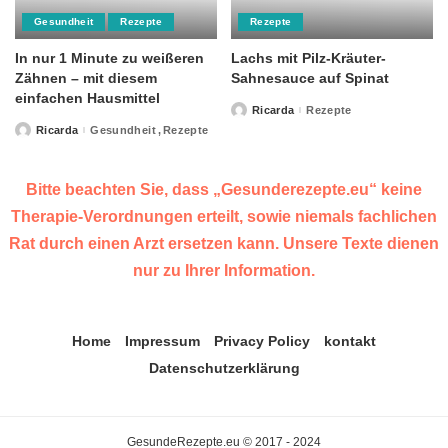
Gesundheit
Rezepte
Rezepte
In nur 1 Minute zu weißeren
Lachs mit Pilz-Kräuter-
Zähnen – mit diesem
Sahnesauce auf Spinat
einfachen Hausmittel
Ricarda
Rezepte
Posted
by
Ricarda
Gesundheit
Rezepte
Posted
by
Bitte beachten Sie, dass „Gesunderezepte.eu“ keine
Therapie-Verordnungen erteilt, sowie niemals fachlichen
Rat durch einen Arzt ersetzen kann. Unsere Texte dienen
nur zu Ihrer Information.
Home
Impressum
Privacy Policy
kontakt
Datenschutzerklärung
GesundeRezepte.eu © 2017 - 2024