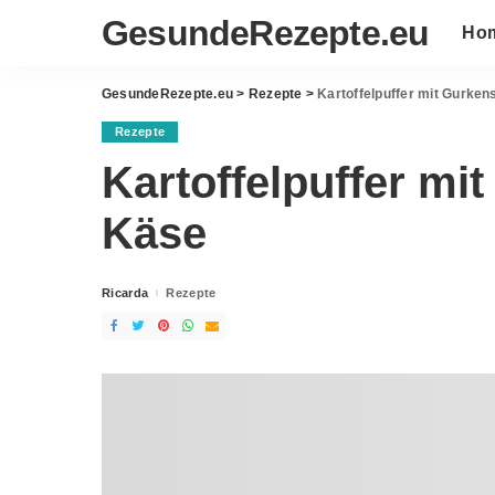
GesundeRezepte.eu
Ho
GesundeRezepte.eu
>
Rezepte
>
Kartoffelpuffer mit Gurke
Rezepte
Kartoffelpuffer mi
Käse
Ricarda
Rezepte
Posted
by