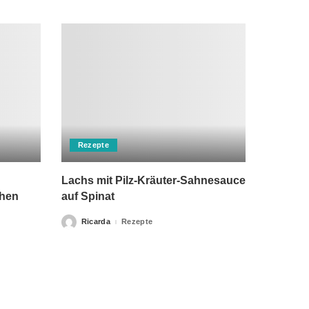
Rezepte
Lachs mit Pilz-Kräuter-Sahnesauce
chen
auf Spinat
Ricarda
Rezepte
Posted
by
rch einen Arzt ersetzen kann. Unsere Texte dienen nur zu