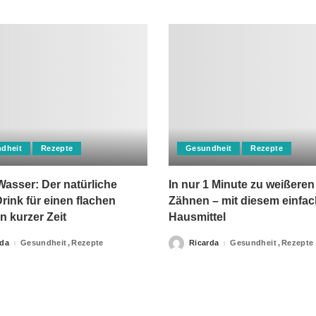
dheit
Rezepte
Gesundheit
Rezepte
asser: Der natürliche
In nur 1 Minute zu weißeren
rink für einen flachen
Zähnen – mit diesem einfa
n kurzer Zeit
Hausmittel
rda
Gesundheit
Rezepte
Ricarda
Gesundheit
Rezepte
Posted
by
apie-Verordnungen erteilt, sowie niemals fachlichen Rat du