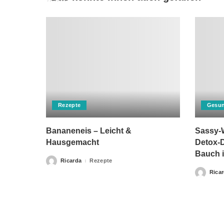
Rezepte
Gesun
Bananeneis – Leicht &
Sassy-W
Hausgemacht
Detox-D
Bauch i
Ricarda
Rezepte
Posted
by
Rica
Posted
by
Bitte beachten Sie, dass „Gesunderezepte.eu“ keine Ther