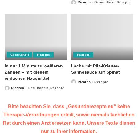
by
Ricarda
Gesundheit
Rezepte
Posted
by
Gesundheit
Rezepte
Rezepte
In nur 1 Minute zu weißeren
Lachs mit Pilz-Kräuter-
Zähnen – mit diesem
Sahnesauce auf Spinat
einfachen Hausmittel
Ricarda
Rezepte
Posted
by
Ricarda
Gesundheit
Rezepte
Posted
by
Bitte beachten Sie, dass „Gesunderezepte.eu“ keine
Therapie-Verordnungen erteilt, sowie niemals fachlichen
Rat durch einen Arzt ersetzen kann. Unsere Texte dienen
nur zu Ihrer Information.