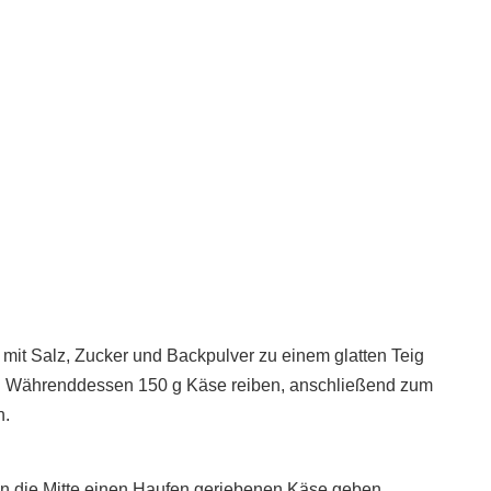
mit Salz, Zucker und Backpulver zu einem glatten Teig
en. Währenddessen 150 g Käse reiben, anschließend zum
n.
in die Mitte einen Haufen geriebenen Käse geben,