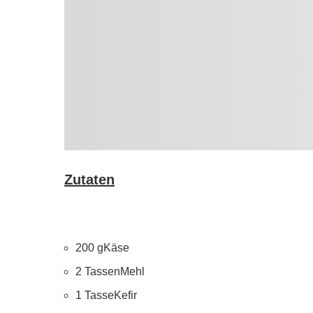
Zutaten
200 g
Käse
2 Tassen
Mehl
1 Tasse
Kefir