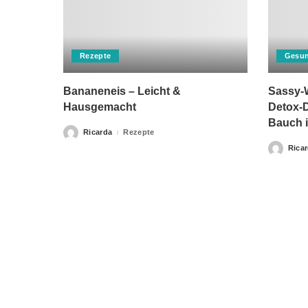
Rezepte
Gesun
Bananeneis – Leicht &
Sassy-W
Hausgemacht
Detox-D
Bauch i
Ricarda
Rezepte
Posted
by
Rica
Posted
by
Bitte beachten Sie, dass „Gesunderezepte.eu“ keine Ther
Home