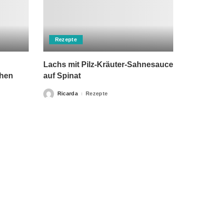
Rezepte
Lachs mit Pilz-Kräuter-Sahnesauce
chen
auf Spinat
Ricarda
Rezepte
Posted
by
rch einen Arzt ersetzen kann. Unsere Texte dienen nur zu
klärung