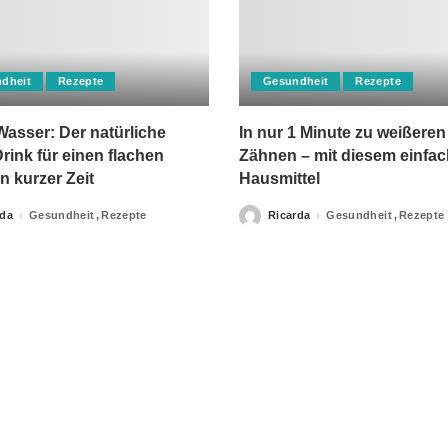
dheit
Rezepte
Gesundheit
Rezepte
asser: Der natürliche
In nur 1 Minute zu weißeren
rink für einen flachen
Zähnen – mit diesem einfa
n kurzer Zeit
Hausmittel
rda
Gesundheit
Rezepte
Ricarda
Gesundheit
Rezepte
Posted
by
apie-Verordnungen erteilt, sowie niemals fachlichen Rat du
Ihrer Information.
Impressum
Privacy Policy
kontakt
Datenschutzer