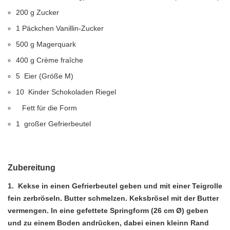
200
g
Zucker
1
Päckchen
Vanillin-Zucker
500
g
Magerquark
400
g
Crème fraîche
5
Eier (Größe M)
10
Kinder Schokoladen Riegel
Fett für die Form
1
großer Gefrierbeutel
Zubereitung
1. Kekse in einen Gefrierbeutel geben und mit einer Teigrolle
fein zerbröseln. Butter schmelzen. Keksbrösel mit der Butter
vermengen. In eine gefettete Springform (26 cm Ø) geben
und zu einem Boden andrücken, dabei einen kleinn Rand