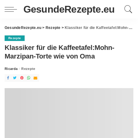
GesundeRezepte.eu
GesundeRezepte.eu
>
Rezepte
>
Klassiker für die Kaffeetafel:Mohn-Marzipan-Torte wie von Oma
Rezepte
Klassiker für die Kaffeetafel:Mohn-
Marzipan-Torte wie von Oma
Ricarda
Rezepte
Posted
by