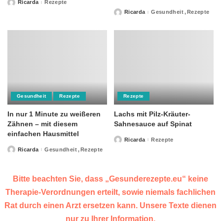
Ricarda
Rezepte
Posted
by
Ricarda
Gesundheit
Rezepte
Posted
by
Gesundheit
Rezepte
Rezepte
In nur 1 Minute zu weißeren
Lachs mit Pilz-Kräuter-
Zähnen – mit diesem
Sahnesauce auf Spinat
einfachen Hausmittel
Ricarda
Rezepte
Posted
by
Ricarda
Gesundheit
Rezepte
Posted
by
Bitte beachten Sie, dass „Gesunderezepte.eu“ keine
Therapie-Verordnungen erteilt, sowie niemals fachlichen
Rat durch einen Arzt ersetzen kann. Unsere Texte dienen
nur zu Ihrer Information.