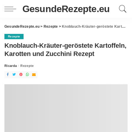
GesundeRezepte.eu
GesundeRezepte.eu
>
Rezepte
>
Knoblauch-Kräuter-geröstete Kartoffeln, Karotten und Zucchini Rezept
Rezepte
Knoblauch-Kräuter-geröstete Kartoffeln,
Karotten und Zucchini Rezept
Ricarda
Rezepte
Posted
by