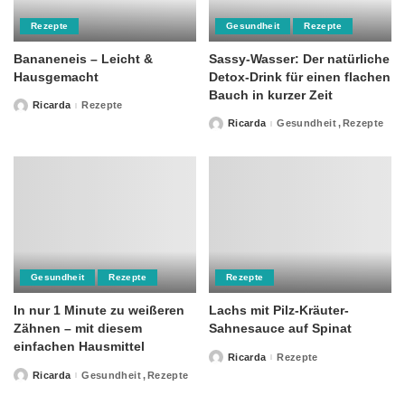
Rezepte
Gesundheit
Rezepte
Bananeneis – Leicht &
Sassy-Wasser: Der natürliche
Hausgemacht
Detox-Drink für einen flachen
Bauch in kurzer Zeit
Ricarda
Rezepte
Posted
by
Ricarda
Gesundheit
Rezepte
Posted
by
Gesundheit
Rezepte
Rezepte
In nur 1 Minute zu weißeren
Lachs mit Pilz-Kräuter-
Zähnen – mit diesem
Sahnesauce auf Spinat
einfachen Hausmittel
Ricarda
Rezepte
Posted
by
Ricarda
Gesundheit
Rezepte
Posted
by