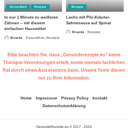
Gesundheit
Rezepte
Rezepte
In nur 1 Minute zu weißeren
Lachs mit Pilz-Kräuter-
Zähnen – mit diesem
Sahnesauce auf Spinat
einfachen Hausmittel
Ricarda
Rezepte
Posted
by
Ricarda
Gesundheit
Rezepte
Posted
by
Bitte beachten Sie, dass „Gesunderezepte.eu“ keine
Therapie-Verordnungen erteilt, sowie niemals fachlichen
Rat durch einen Arzt ersetzen kann. Unsere Texte dienen
nur zu Ihrer Information.
Home
Impressum
Privacy Policy
kontakt
Datenschutzerklärung
GesundeRezepte.eu © 2017 - 2024