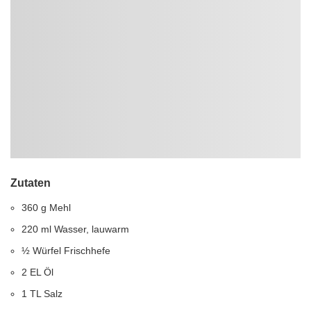
Zutaten
360 g Mehl
220 ml Wasser, lauwarm
½ Würfel Frischhefe
2 EL Öl
1 TL Salz