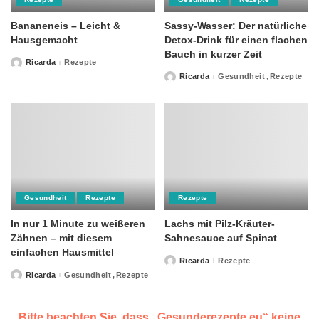
Bananeneis – Leicht &
Sassy-Wasser: Der natürliche
Hausgemacht
Detox-Drink für einen flachen
Bauch in kurzer Zeit
Ricarda
Rezepte
Posted
by
Ricarda
Gesundheit
Rezepte
Posted
by
Gesundheit
Rezepte
Rezepte
In nur 1 Minute zu weißeren
Lachs mit Pilz-Kräuter-
Zähnen – mit diesem
Sahnesauce auf Spinat
einfachen Hausmittel
Ricarda
Rezepte
Posted
by
Ricarda
Gesundheit
Rezepte
Posted
by
Bitte beachten Sie, dass „Gesunderezepte.eu“ keine