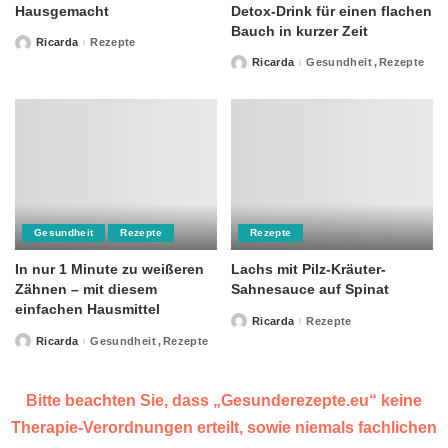
Hausgemacht
Detox-Drink für einen flachen
Bauch in kurzer Zeit
Ricarda
Rezepte
Posted
by
Ricarda
Gesundheit
Rezepte
Posted
by
Gesundheit
Rezepte
Rezepte
In nur 1 Minute zu weißeren
Lachs mit Pilz-Kräuter-
Zähnen – mit diesem
Sahnesauce auf Spinat
einfachen Hausmittel
Ricarda
Rezepte
Posted
by
Ricarda
Gesundheit
Rezepte
Posted
by
Bitte beachten Sie, dass „Gesunderezepte.eu“ keine
Therapie-Verordnungen erteilt, sowie niemals fachlichen