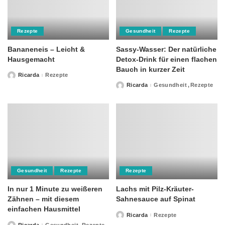
Rezepte
Gesundheit
Rezepte
Bananeneis – Leicht &
Sassy-Wasser: Der natürliche
Hausgemacht
Detox-Drink für einen flachen
Bauch in kurzer Zeit
Ricarda
Rezepte
Posted
by
Ricarda
Gesundheit
Rezepte
Posted
by
Gesundheit
Rezepte
Rezepte
In nur 1 Minute zu weißeren
Lachs mit Pilz-Kräuter-
Zähnen – mit diesem
Sahnesauce auf Spinat
einfachen Hausmittel
Ricarda
Rezepte
Posted
by
Ricarda
Gesundheit
Rezepte