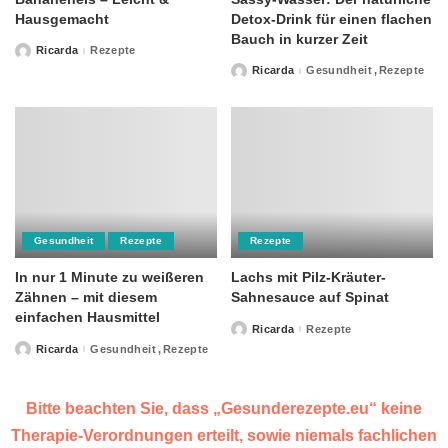
Hausgemacht
Detox-Drink für einen flachen
Bauch in kurzer Zeit
Ricarda
Rezepte
Posted
by
Ricarda
Gesundheit
Rezepte
Posted
by
Gesundheit
Rezepte
Rezepte
In nur 1 Minute zu weißeren
Lachs mit Pilz-Kräuter-
Zähnen – mit diesem
Sahnesauce auf Spinat
einfachen Hausmittel
Ricarda
Rezepte
Posted
by
Ricarda
Gesundheit
Rezepte
Posted
by
Bitte beachten Sie, dass „Gesunderezepte.eu“ keine
Therapie-Verordnungen erteilt, sowie niemals fachlichen