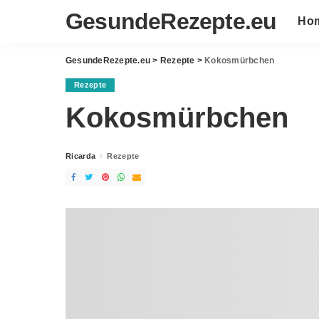
GesundeRezepte.eu
Ho
GesundeRezepte.eu
>
Rezepte
>
Kokosmürbchen
Rezepte
Kokosmürbchen
Ricarda
Rezepte
Posted
by