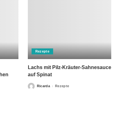
Rezepte
Lachs mit Pilz-Kräuter-Sahnesauce
chen
auf Spinat
Ricarda
Rezepte
Posted
by
rch einen Arzt ersetzen kann. Unsere Texte dienen nur zu