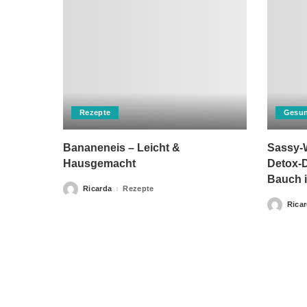
Rezepte
Gesun
Bananeneis – Leicht &
Sassy-W
Hausgemacht
Detox-D
Bauch i
Ricarda
Rezepte
Posted
by
Rica
Posted
by
Bitte beachten Sie, dass „Gesunderezepte.eu“ keine Ther