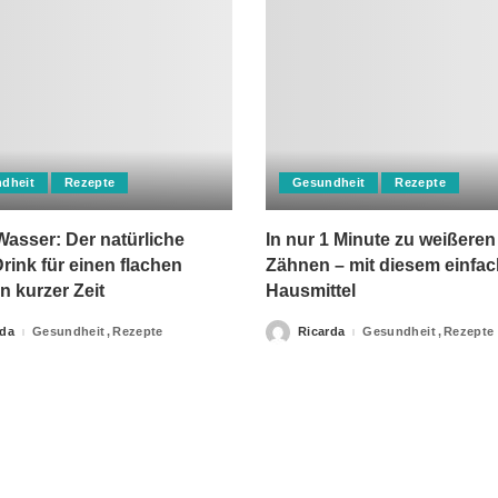
dheit
Rezepte
Gesundheit
Rezepte
asser: Der natürliche
In nur 1 Minute zu weißeren
rink für einen flachen
Zähnen – mit diesem einfa
n kurzer Zeit
Hausmittel
rda
Gesundheit
Rezepte
Ricarda
Gesundheit
Rezepte
Posted
by
apie-Verordnungen erteilt, sowie niemals fachlichen Rat du
Ihrer Information.