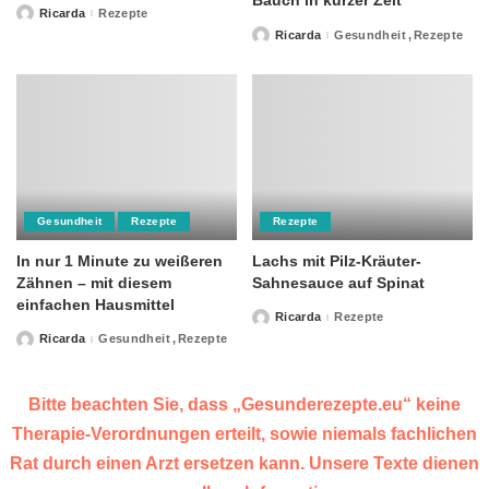
Bauch in kurzer Zeit
Ricarda
Rezepte
Posted
by
Ricarda
Gesundheit
Rezepte
Posted
by
Gesundheit
Rezepte
Rezepte
In nur 1 Minute zu weißeren
Lachs mit Pilz-Kräuter-
Zähnen – mit diesem
Sahnesauce auf Spinat
einfachen Hausmittel
Ricarda
Rezepte
Posted
by
Ricarda
Gesundheit
Rezepte
Posted
by
Bitte beachten Sie, dass „Gesunderezepte.eu“ keine
Therapie-Verordnungen erteilt, sowie niemals fachlichen
Rat durch einen Arzt ersetzen kann. Unsere Texte dienen