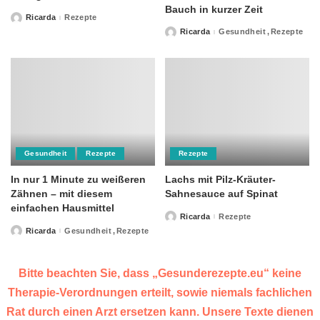
Bauch in kurzer Zeit
Ricarda
Rezepte
Posted
by
Ricarda
Gesundheit
Rezepte
Posted
by
Gesundheit
Rezepte
Rezepte
In nur 1 Minute zu weißeren
Lachs mit Pilz-Kräuter-
Zähnen – mit diesem
Sahnesauce auf Spinat
einfachen Hausmittel
Ricarda
Rezepte
Posted
by
Ricarda
Gesundheit
Rezepte
Posted
by
Bitte beachten Sie, dass „Gesunderezepte.eu“ keine
Therapie-Verordnungen erteilt, sowie niemals fachlichen
Rat durch einen Arzt ersetzen kann. Unsere Texte dienen