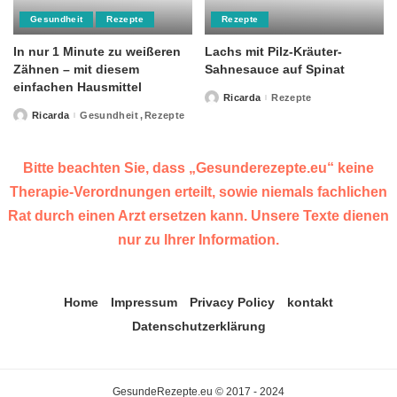
Gesundheit
Rezepte
Rezepte
In nur 1 Minute zu weißeren
Lachs mit Pilz-Kräuter-
Zähnen – mit diesem
Sahnesauce auf Spinat
einfachen Hausmittel
Ricarda
Rezepte
Posted
by
Ricarda
Gesundheit
Rezepte
Posted
by
Bitte beachten Sie, dass „Gesunderezepte.eu“ keine
Therapie-Verordnungen erteilt, sowie niemals fachlichen
Rat durch einen Arzt ersetzen kann. Unsere Texte dienen
nur zu Ihrer Information.
Home
Impressum
Privacy Policy
kontakt
Datenschutzerklärung
GesundeRezepte.eu © 2017 - 2024