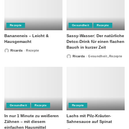
Rezepte
Gesundheit
Rezepte
Bananeneis – Leicht &
Sassy-Wasser: Der natürliche
Hausgemacht
Detox-Drink für einen flachen
Bauch in kurzer Zeit
Ricarda
Rezepte
Posted
by
Ricarda
Gesundheit
Rezepte
Posted
by
Gesundheit
Rezepte
Rezepte
In nur 1 Minute zu weißeren
Lachs mit Pilz-Kräuter-
Zähnen – mit diesem
Sahnesauce auf Spinat
einfachen Hausmittel