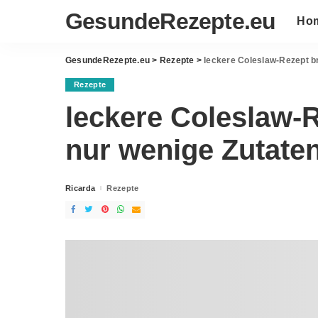
GesundeRezepte.eu
Ho
GesundeRezepte.eu
>
Rezepte
>
leckere Coleslaw-Rezept b
Rezepte
leckere Coleslaw-
nur wenige Zutate
Ricarda
Rezepte
Posted
by