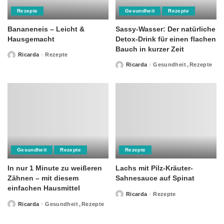
Rezepte
Gesundheit
Rezepte
Bananeneis – Leicht &
Sassy-Wasser: Der natürliche
Hausgemacht
Detox-Drink für einen flachen
Bauch in kurzer Zeit
Ricarda
Rezepte
Posted
by
Ricarda
Gesundheit
Rezepte
Posted
by
Gesundheit
Rezepte
Rezepte
In nur 1 Minute zu weißeren
Lachs mit Pilz-Kräuter-
Zähnen – mit diesem
Sahnesauce auf Spinat
einfachen Hausmittel
Ricarda
Rezepte
Posted
by
Ricarda
Gesundheit
Rezepte
Posted
by