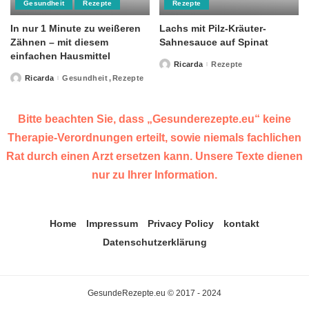
Gesundheit
Rezepte
Rezepte
In nur 1 Minute zu weißeren
Lachs mit Pilz-Kräuter-
Zähnen – mit diesem
Sahnesauce auf Spinat
einfachen Hausmittel
Ricarda
Rezepte
Posted
by
Ricarda
Gesundheit
Rezepte
Posted
by
Bitte beachten Sie, dass „Gesunderezepte.eu“ keine
Therapie-Verordnungen erteilt, sowie niemals fachlichen
Rat durch einen Arzt ersetzen kann. Unsere Texte dienen
nur zu Ihrer Information.
Home
Impressum
Privacy Policy
kontakt
Datenschutzerklärung
GesundeRezepte.eu © 2017 - 2024