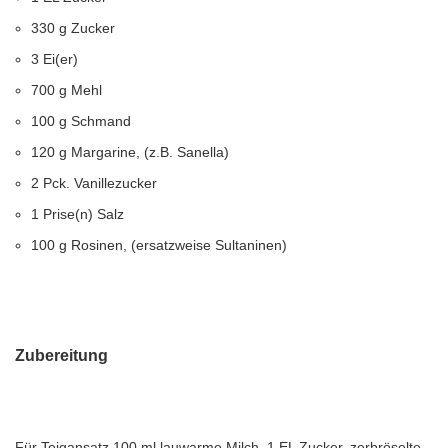
330 g Zucker
3 Ei(er)
700 g Mehl
100 g Schmand
120 g Margarine, (z.B. Sanella)
2 Pck. Vanillezucker
1 Prise(n) Salz
100 g Rosinen, (ersatzweise Sultaninen)
Zubereitung
Für Teigansatz 100 ml lauwarme Milch, 1 EL Zucker, zerbröselte