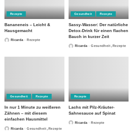
Rezepte
Gesundheit
Rezepte
Bananeneis – Leicht &
Sassy-Wasser: Der natürliche
Hausgemacht
Detox-Drink für einen flachen
Bauch in kurzer Zeit
Ricarda
Rezepte
Posted
by
Ricarda
Gesundheit
Rezepte
Posted
by
Gesundheit
Rezepte
Rezepte
In nur 1 Minute zu weißeren
Lachs mit Pilz-Kräuter-
Zähnen – mit diesem
Sahnesauce auf Spinat
einfachen Hausmittel
Ricarda
Rezepte
Posted
by
Ricarda
Gesundheit
Rezepte
Posted
by