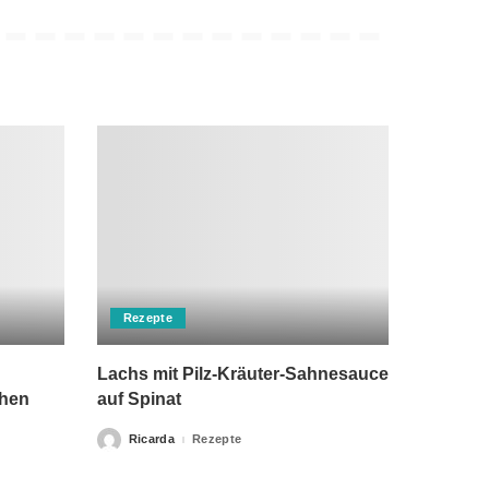
Rezepte
Lachs mit Pilz-Kräuter-Sahnesauce
chen
auf Spinat
Ricarda
Rezepte
Posted
by