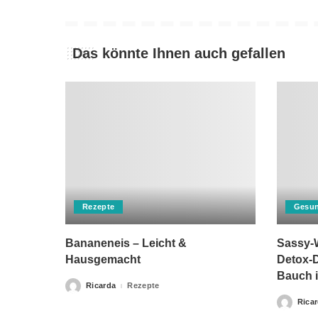
Das könnte Ihnen auch gefallen
Rezepte
Gesun
Bananeneis – Leicht &
Sassy-W
Hausgemacht
Detox-D
Bauch i
Ricarda
Rezepte
Posted
by
Rica
Posted
by