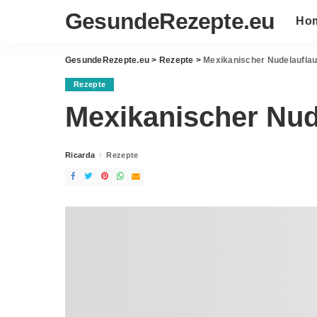
GesundeRezepte.eu
Ho
GesundeRezepte.eu
>
Rezepte
>
Mexikanischer Nudelauflau
Rezepte
Mexikanischer Nud
Ricarda
Rezepte
Posted
by