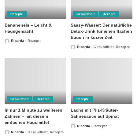
Rezepte
Gesundheit
Rezepte
Bananeneis – Leicht &
Sassy-Wasser: Der natürliche
Hausgemacht
Detox-Drink für einen flachen
Bauch in kurzer Zeit
Ricarda
Rezepte
Posted
by
Ricarda
Gesundheit
Rezepte
Posted
by
Gesundheit
Rezepte
Rezepte
In nur 1 Minute zu weißeren
Lachs mit Pilz-Kräuter-
Zähnen – mit diesem
Sahnesauce auf Spinat
einfachen Hausmittel
Ricarda
Rezepte
Posted
by
Ricarda
Gesundheit
Rezepte
Posted
by