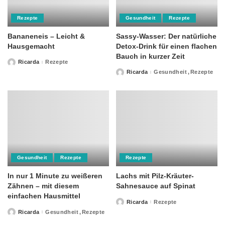
Rezepte
Gesundheit
Rezepte
Bananeneis – Leicht &
Sassy-Wasser: Der natürliche
Hausgemacht
Detox-Drink für einen flachen
Bauch in kurzer Zeit
Ricarda
Rezepte
Posted
by
Ricarda
Gesundheit
Rezepte
Posted
by
Gesundheit
Rezepte
Rezepte
In nur 1 Minute zu weißeren
Lachs mit Pilz-Kräuter-
Zähnen – mit diesem
Sahnesauce auf Spinat
einfachen Hausmittel
Ricarda
Rezepte
Posted
by
Ricarda
Gesundheit
Rezepte
Posted
by