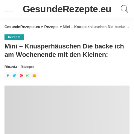
GesundeRezepte.eu
GesundeRezepte.eu
>
Rezepte
>
Mini – Knusperhäuschen Die backe ich am Wochenende mit den Kleinen:
Rezepte
Mini – Knusperhäuschen Die backe ich
am Wochenende mit den Kleinen:
Ricarda
Rezepte
Posted
by